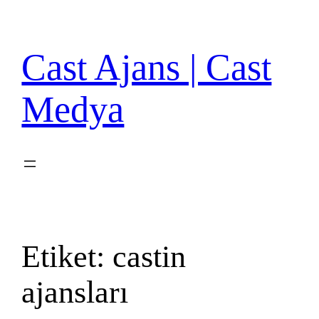
İçeriğe
geç
Cast Ajans | Cast
Medya
Etiket:
castin
ajansları