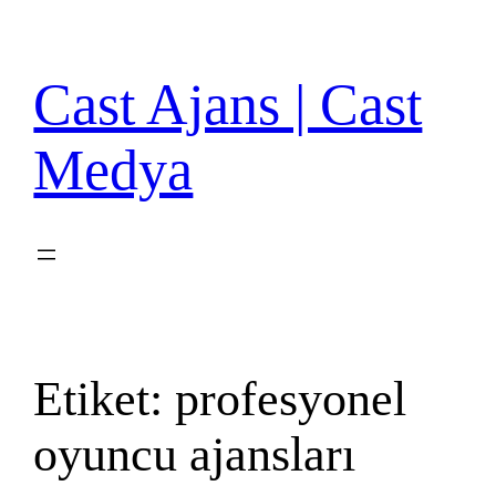
İçeriğe
geç
Cast Ajans | Cast
Medya
Etiket:
profesyonel
oyuncu ajansları