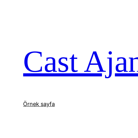
İçeriğe
geç
Cast Aja
Örnek sayfa